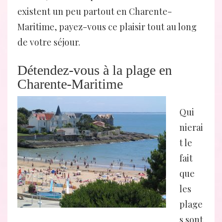
existent un peu partout en Charente-
Maritime, payez-vous ce plaisir tout au long
de votre séjour.
Détendez-vous à la plage en
Charente-Maritime
Qui
nierai
t le
fait
que
les
plage
s sont