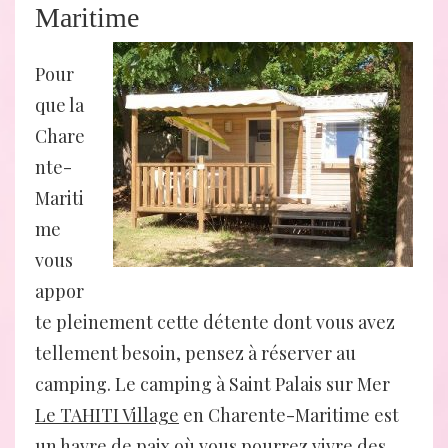
Maritime
Pour
que la
Chare
nte-
Mariti
me
vous
appor
te pleinement cette détente dont vous avez
tellement besoin, pensez à réserver au
camping. Le camping à Saint Palais sur Mer
Le TAHITI Village
en Charente-Maritime est
un havre de paix où vous pourrez vivre des